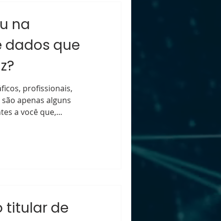
ou na
e dados que
z?
icos, profissionais,
o são apenas alguns
es a você que,...
titular de