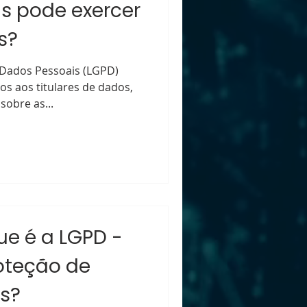
s pode exercer
s?
 Dados Pessoais (LGPD)
os aos titulares de dados,
sobre as...
ue é a LGPD -
roteção de
s?