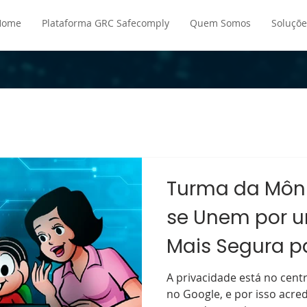
Home
Plataforma GRC Safecomply
Quem Somos
Soluçõe
Turma da Môni
se Unem por u
Mais Segura p
A privacidade está no cent
no Google, e por isso acr