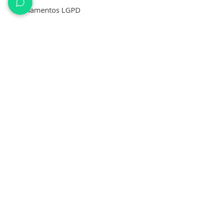
Treinamentos LGPD
Análise Contratual
GRC
Oficinas
Governança, Risco e Compliance
Leituras
Contato
Fale conosco
(51) 99552-2283