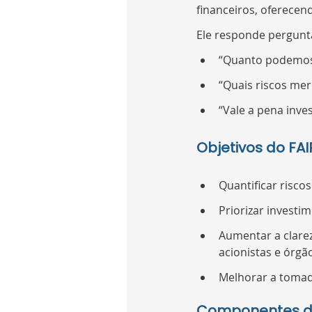
financeiros, oferecen
Ele responde pergunt
“Quanto podemos
“Quais riscos mer
“Vale a pena inves
Objetivos do FAI
Quantificar risco
Priorizar investi
Aumentar a clarez
acionistas e órgã
Melhorar a tomad
Componentes do