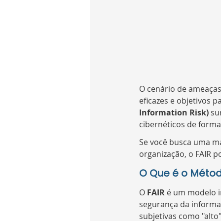
O cenário de ameaças 
eficazes e objetivos p
Information Risk)
 su
cibernéticos de form
Se você busca uma ma
organização, o FAIR p
O Que é o Métod
O 
FAIR
 é um modelo i
segurança da informaç
subjetivas como "alto"