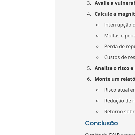
Avalie a vulnera
Calcule a magnit
Interrupção 
Multas e pena
Perda de rep
Custos de re
Analise o risco e
Monte um relató
Risco atual e
Redução de r
Retorno sobr
Conclusão