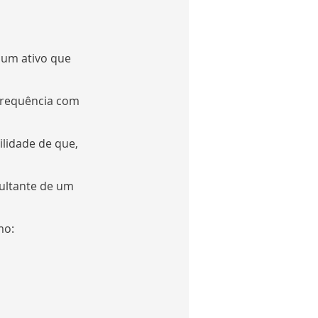
um ativo que 
frequência com 
lidade de que, 
ultante de um 
mo: