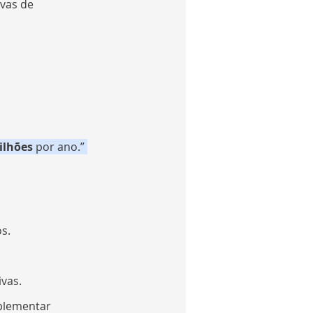
ivas de 
ilhões
 por ano.” 
s.
ivas.
plementar 