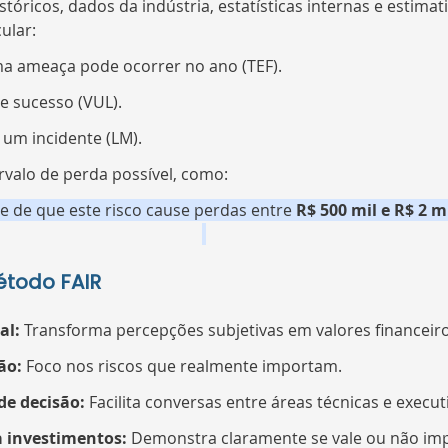
istóricos, dados da indústria, estatísticas internas e estimat
ular:
a ameaça pode ocorrer no ano (TEF).
e sucesso (VUL).
 um incidente (LM).
rvalo de perda possível, como:
ce de que este risco cause perdas entre 
R$ 500 mil e R$ 2 m
étodo FAIR
al:
 Transforma percepções subjetivas em valores financeiro
ão:
 Foco nos riscos que realmente importam.
de decisão:
 Facilita conversas entre áreas técnicas e execut
ra investimentos:
 Demonstra claramente se vale ou não im