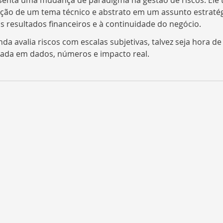
senta uma mudança de paradigma na gestão de riscos. Ele 
ção de um tema técnico e abstrato em um assunto estratég
s resultados financeiros e à continuidade do negócio.
da avalia riscos com escalas subjetivas, talvez seja hora de
da em dados, números e impacto real.