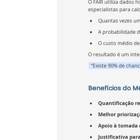
O FAIR utiliza dados h
especialistas para calc
Quantas vezes um
A probabilidade d
O custo médio de
O resultado é um inte
  “Existe 90% de chan
Benefícios do M
Quantificação re
Melhor priorizaç
Apoio à tomada 
Justificativa pa