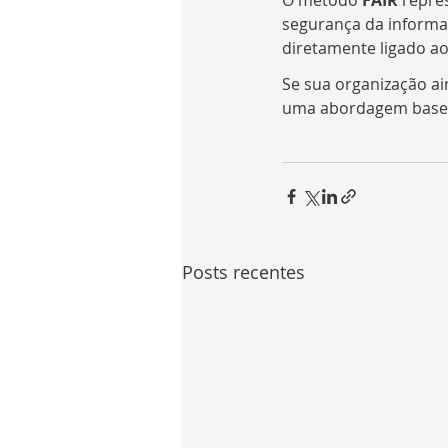
O método 
FAIR
 repre
segurança da informa
diretamente ligado ao
Se sua organização ain
uma abordagem basea
Posts recentes