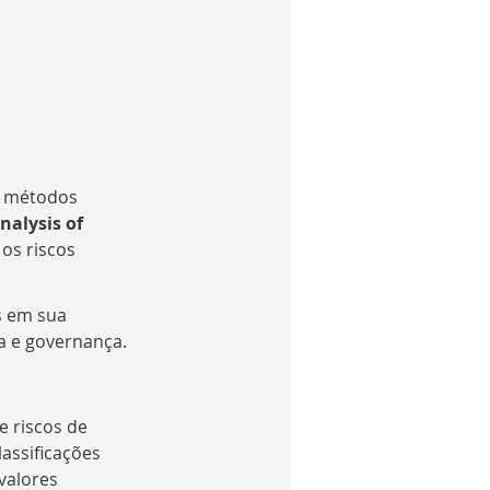
e métodos 
nalysis of 
os riscos 
s em sua 
a e governança.
 riscos de 
assificações 
valores 